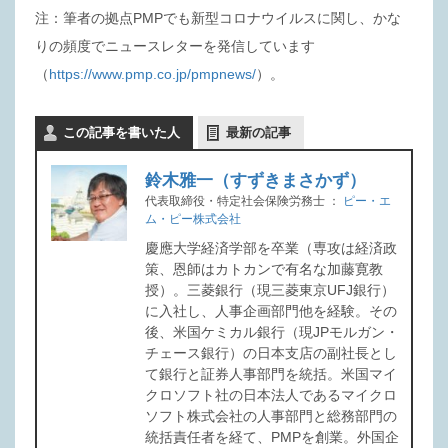
注：筆者の拠点PMPでも新型コロナウイルスに関し、かな
りの頻度でニュースレターを発信しています
（
https://www.pmp.co.jp/pmpnews/
）。
この記事を書いた人
最新の記事
鈴木雅一（すずきまさかず）
代表取締役・特定社会保険労務士
：
ピー・エ
ム・ピー株式会社
慶應大学経済学部を卒業（専攻は経済政
策、恩師はカトカンで有名な加藤寛教
授）。三菱銀行（現三菱東京UFJ銀行）
に入社し、人事企画部門他を経験。その
後、米国ケミカル銀行（現JPモルガン・
チェース銀行）の日本支店の副社長とし
て銀行と証券人事部門を統括。米国マイ
クロソフト社の日本法人であるマイクロ
ソフト株式会社の人事部門と総務部門の
統括責任者を経て、PMPを創業。外国企