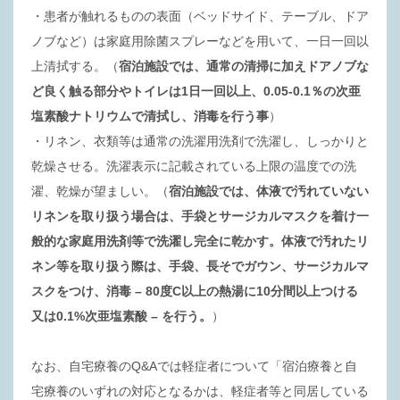
・患者が触れるものの表面（ベッドサイド、テーブル、ドア
ノブなど）は家庭用除菌スプレーなどを用いて、一日一回以
上清拭する。（
宿泊施設では、通常の清掃に加えドアノブな
ど良く触る部分やトイレは1日一回以上、0.05-0.1％の次亜
塩素酸ナトリウムで清拭し、消毒を行う事
）
・リネン、衣類等は通常の洗濯用洗剤で洗濯し、しっかりと
乾燥させる。洗濯表示に記載されている上限の温度での洗
濯、乾燥が望ましい。（
宿泊施設では、体液で汚れていない
リネンを取り扱う場合は、手袋とサージカルマスクを着け一
般的な家庭用洗剤等で洗濯し完全に乾かす。体液で汚れたリ
ネン等を取り扱う際は、手袋、長そでガウン、サージカルマ
スクをつけ、消毒 – 80度C以上の熱湯に10分間以上つける
又は0.1%次亜塩素酸 – を行う。
）
なお、自宅療養のQ&Aでは軽症者について「宿泊療養と自
宅療養のいずれの対応となるかは、軽症者等と同居している