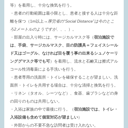
等）を着用し、十分な換気を行う。
・患者の行動範囲は最小限とし、患者と接する人は十分な距
離を保つ（1m以上
→厚労省の“Social Distance”は今のとこ
ろ2メートルのようですが、、、
）。
・部屋の出入り時には、サージカルマスク等（
宿泊施設で
は、手袋、サージカルマスク、目の防護具＝フェイスシール
ド又はゴーグル、なければ目を覆う事の出来るシュノケーリ
ンググマスク等でも可
）を着用し、流水と石鹸又は擦式アル
コール性消毒薬による手洗いを行う。
・患者専用の洗面所・トイレを確保することが望ましい。洗
面所・トイレを共用する場合は、十分な清掃と換気を行う。
・リネン（タオル、シーツなど）、食器、歯ブラシなどの身
の回りのものは共用しない。
・入浴は家族の中で最後に行う。（
宿泊施設では、トイレ・
入浴設備も含めて個室対応が望ましい
）
・外部からの不要不急な訪問者は受け入れない。