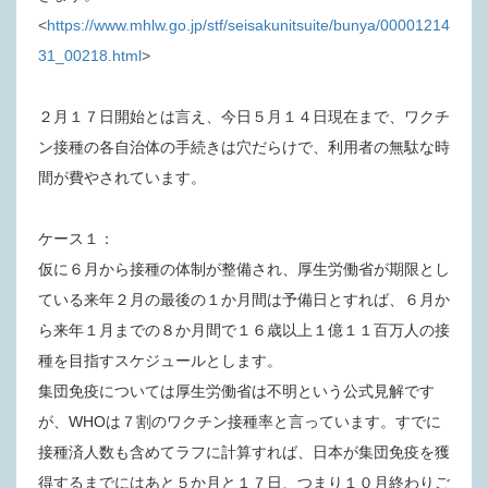
<
https://www.mhlw.go.jp/stf/seisakunitsuite/bunya/00001214
31_00218.html
>
２月１７日開始とは言え、今日５月１４日現在まで、ワクチ
ン接種の各自治体の手続きは穴だらけで、利用者の無駄な時
間が費やされています。
ケース１：
仮に６月から接種の体制が整備され、厚生労働省が期限とし
ている来年２月の最後の１か月間は予備日とすれば、６月か
ら来年１月までの８か月間で１６歳以上１億１１百万人の接
種を目指すスケジュールとします。
集団免疫については厚生労働省は不明という公式見解です
が、WHOは７割のワクチン接種率と言っています。すでに
接種済人数も含めてラフに計算すれば、日本が集団免疫を獲
得するまでにはあと５か月と１７日、つまり１０月終わりご