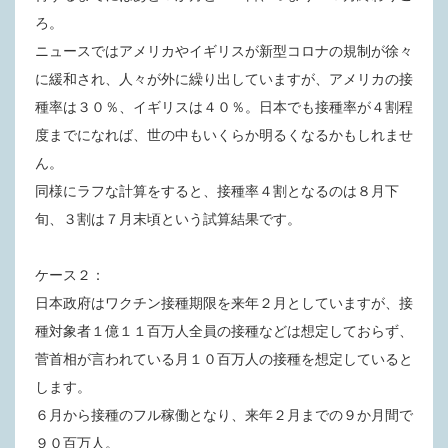
ろ。
ニュースではアメリカやイギリスが新型コロナの規制が徐々
に緩和され、人々が外に繰り出していますが、アメリカの接
種率は３０％、イギリスは４０％。日本でも接種率が４割程
度までになれば、世の中もいくらか明るくなるかもしれませ
ん。
同様にラフな計算をすると、接種率４割となるのは８月下
旬、３割は７月末頃という試算結果です。
ケース２：
日本政府はワクチン接種期限を来年２月としていますが、接
種対象者１億１１百万人全員の接種などは想定しておらず、
菅首相が言われている月１０百万人の接種を想定していると
します。
６月から接種のフル稼働となり、来年２月までの９か月間で
９０百万人。