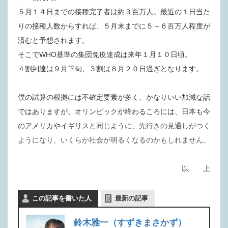
５月１４日までの接種完了者は約３百万人。最近の１日当た
りの接種人数からすれば、５月末までに５～６百万人程度が
済むと予想されます。
そこでWHO基準の集団免疫達成は来年１月１０日頃。
４割到達は９月下旬、３割は８月２０日過ぎとなります。
僕の試算の根拠には不確定要素が多く、かなりいい加減な話
ではありますが、オリンピックが終わるころには、日本も今
のアメリカやイギリス
と同じように、先行きの見通しがつく
ようになり、いくらか社会が明るくなるのかもしれません。
以 上
この記事を書いた人
最新の記事
鈴木雅一（すずきまさかず）