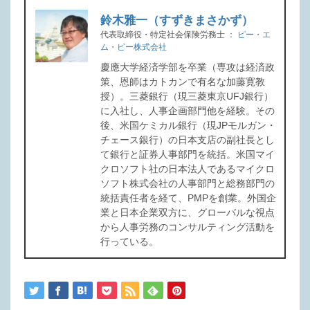
鈴木雅一（すずきまさかず）
代表取締役・特定社会保険労務士
：
ピー・エ
ム・ピー株式会社
慶應大学経済学部を卒業（専攻は経済政
策、恩師はカトカンで有名な加藤寛教
授）。三菱銀行（現三菱東京UFJ銀行）
に入社し、人事企画部門他を経験。その
後、米国ケミカル銀行（現JPモルガン・
チェース銀行）の日本支店の副社長とし
て銀行と証券人事部門を統括。米国マイ
クロソフト社の日本法人であるマイクロ
ソフト株式会社の人事部門と総務部門の
統括責任者を経て、PMPを創業。外国企
業と日本企業双方に、グローバルな視点
から人事労務のコンサルティング活動を
行っている。