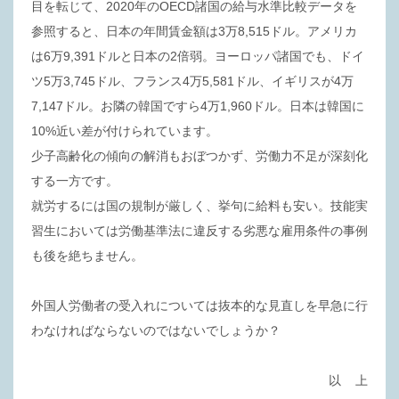
目を転じて、2020年のOECD諸国の給与水準比較データを
参照すると、日本の年間賃金額は3万8,515ドル。アメリカ
は6万9,391ドルと日本の2倍弱。ヨーロッパ諸国でも、ドイ
ツ5万3,745ドル、フランス4万5,581ドル、イギリスが4万
7,147ドル。お隣の韓国ですら4万1,960ドル。日本は韓国に
10%近い差が付けられています。
少子高齢化の傾向の解消もおぼつかず、労働力不足が深刻化
する一方です。
就労するには国の規制が厳しく、挙句に給料も安い。技能実
習生においては労働基準法に違反する劣悪な雇用条件の事例
も後を絶ちません。
外国人労働者の受入れについては抜本的な見直しを早急に行
わなければならないのではないでしょうか？
以 上