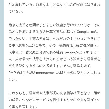
と定義している。窮屈な上下関係などはこの定義には含まれ
ていない。
働き方改革と巷間かまびすしい議論が行われているが、その
殆どは政府による働き方改革関連法に基づくCompliance論
でしかない。企業の使命は、それぞれのミッションを遂行す
る事≊成果を上げる事で、その一義的責任は経営者が担う。
人事部は一番の経営資源である社員=peopleがどうすれば一
人一人が最大の成果を上げられるかという観点から経営者を
支える使命を負うものと考えます。そんな議論を経て、
PMPでは引き続きmanagementのMを社名に使うことにしま
した。
これからも、経営者や人事部長の良き相談相手となり、組織
の成果につながるサービスを提供するために全力を挙げてい
く事を約束します。