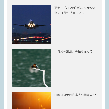
更新：『ハマの労務コンサル短
信』（月刊 人事マネジ…
「育児休業法」を振り返って
Postコロナの日本人の働き方??