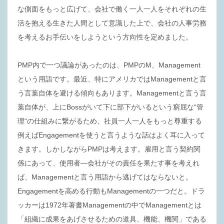
な側面をもっと広げて、会社で働く一人一人をそれぞれの生
活を抱える生きた人間として意識した上で、会社の人事労務
を考えるお手伝いをしようという方向性を定めました。
PMP内で一つ議論があったのは、PMPのM、Management
という用語です。最近、特にアメリカではManagementと言
う言葉自体を避ける傾向もあります。Managementと言う言
葉自体が、上にBossがいて下に部下がいるという窮屈な“管
理“の仕組みに繋がるため、社員一人一人をもっと尊重する
例えばEngagementを使うと言うような話はよく耳に入って
きます。しかしながらPMPは考えます。雇用と言う契約関
係にあって、使用者―会社がその責任を果たす事を考えれ
ば、Managementと言う用語から逃げてはならないと。
Engagementを高める行動もManagementの一つだと。ドラ
ッカーは1972年著書Managementの中でManagementとは
「組織に成果をあげさせるための道具、機能、機関」である