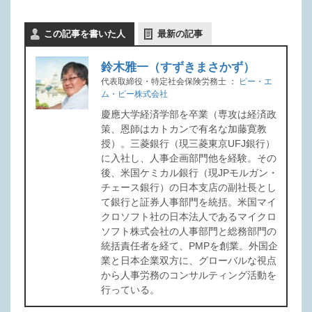
この記事を書いた人
最新の記事
鈴木雅一（すずきまさかず）
代表取締役・特定社会保険労務士
：
ピー・エ
ム・ピー株式会社
慶應大学経済学部を卒業（専攻は経済政
策、恩師はカトカンで有名な加藤寛教
授）。三菱銀行（現三菱東京UFJ銀行）
に入社し、人事企画部門他を経験。その
後、米国ケミカル銀行（現JPモルガン・
チェース銀行）の日本支店の副社長とし
て銀行と証券人事部門を統括。米国マイ
クロソフト社の日本法人であるマイクロ
ソフト株式会社の人事部門と総務部門の
統括責任者を経て、PMPを創業。外国企
業と日本企業双方に、グローバルな視点
から人事労務のコンサルティング活動を
行っている。