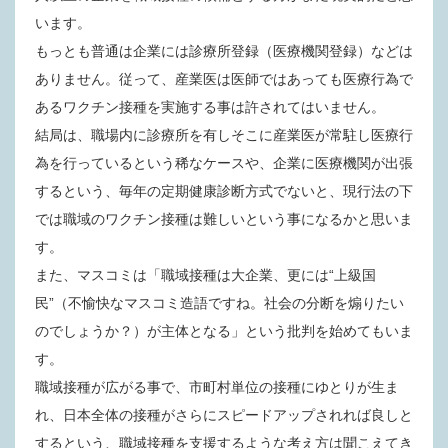
います。
もっとも普通は企業には
診療所登録（医療機関登録）などは
ありません。従って、産業医は医師ではあっても医療行為で
あるワクチン接種を実施する事は許されてはいません。
結局は、職場内に診療所を有しそこに産業医が常駐し医療行
為を行っているという稀なケースや、企業に医療機関が出張
するという、毎年の定期健康診断方式でないと、現行法の下
では職域のワクチン接種は難しいという事になるかと思いま
す。
また、マスコミは「職域接種は大企業、更には“上級国
民”（不愉快なマスコミ造語ですね。社会の分断を煽りたい
のでしょうか？）が主体となる」という批判を始めてもいま
す。
職域接種が広がる事で、市町村単位の接種にゆとりが生ま
れ、日本全体の接種がさらにスピードアップされれば良しと
するという、職域接種を支援するような考え方は聞こえてき