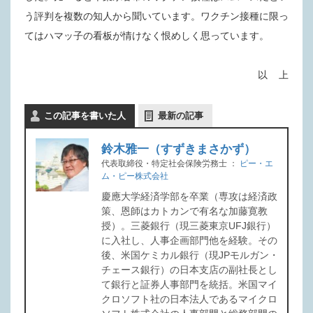
う評判を複数の知人から聞いています。ワクチン接種に限っ
てはハマッ子の看板が情けなく恨めしく思っています。
以 上
この記事を書いた人
最新の記事
鈴木雅一（すずきまさかず）
代表取締役・特定社会保険労務士
：
ピー・エ
ム・ピー株式会社
慶應大学経済学部を卒業（専攻は経済政
策、恩師はカトカンで有名な加藤寛教
授）。三菱銀行（現三菱東京UFJ銀行）
に入社し、人事企画部門他を経験。その
後、米国ケミカル銀行（現JPモルガン・
チェース銀行）の日本支店の副社長とし
て銀行と証券人事部門を統括。米国マイ
クロソフト社の日本法人であるマイクロ