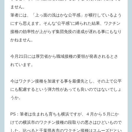
ません。
筆者には、「上っ面の浅はかな公平感」が横行しているよう
にすら思えます。そんな“公平感”に縛られた結果、ワクチン
接種の効率性が上がらず集団免疫の達成が遅れる事にもなり
かねません。
今月21
日
には厚労省から職域接種の要領が発表されるとさ
れてい
ます。
今はワクチン接種を加速する事を最優先とし、その上で公平
にも配慮するという弾力性があっても良いのではないでしょ
うか。
PS：
筆者は生まれも育ちも横浜ですが、４
月から５
月にか
けての横浜市のワクチン接種の段取りの悪さはひどいもので
した。比べると千葉県各市のワクチン接種はスムーズだとい