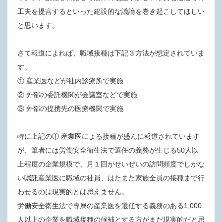
工夫を提言するといった建設的な議論を巻き起こしてほしい
と思います。
さて報道によれば、職域接種は
下記３
方法が想定されていま
す。
① 産業医などが社内診療所で実施
② 外部の委託機関が会議室などで実施
③ 外部の提携先の医療機関で実施
特に上記の① 産業医による接種が盛んに報道されています
が、筆者には労働安全衛生法で選任の義務が生じる50
人以
上程度の企業規模で、月１
回がせいぜいの訪問頻度でしかな
い嘱託産業医に職域の社員、はたまた家族全員の接種まで行
わせるのは現実的とは思えません。
労働安全衛生法で専属の産業医を選任する義務のある1,000
人以上の企業を職域接種の候補とする方がまだ現実的だと思